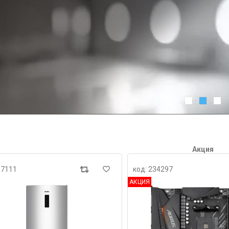
Акция
37111
код: 234297
АКЦИЯ