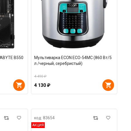
GABYTE B550
Мультиварка ECON ECO-54MC (860 Вт/5
л /черный, серебристый)
4 490 ₽
4 130 ₽
код: 83654
АКЦИЯ