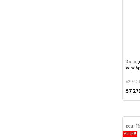
Холод
серебр
62 250 
57 27
код: 1
АКЦИЯ