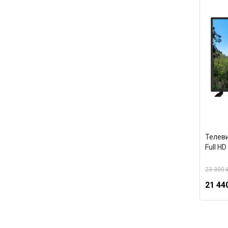
Телеви
Full H
23 300 
21 44