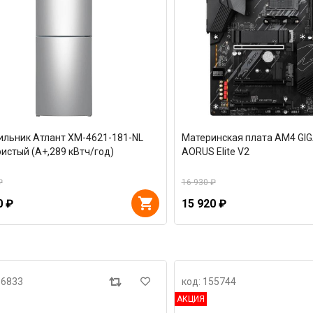
ильник Атлант ХМ-4621-181-NL
Материнская плата AM4 GI
истый (A+,289 кВтч/год)
AORUS Elite V2
₽
16 930 ₽
0 ₽
15 920 ₽
66833
код: 155744
АКЦИЯ