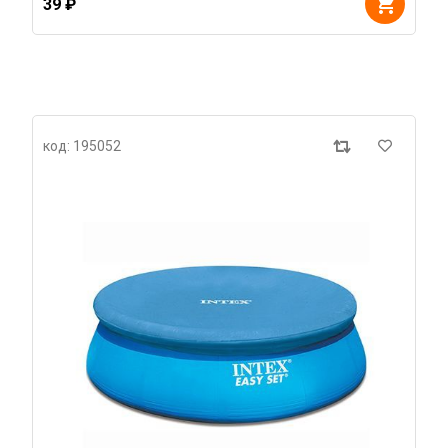
39 ₽
код: 195052