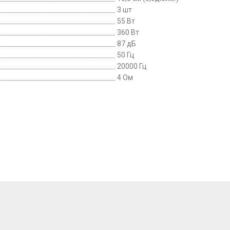
3 шт
55 Вт
360 Вт
87 дБ
50 Гц
20000 Гц
4 Ом