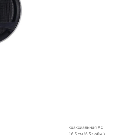
коаксиальная АС
16,5 см (6,5дюйм.)