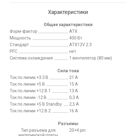
Характеристики
Общие характеристики
Форм-фактор
ATX
Мощность
400 Вт
Стандарт
ATX12V 2.3
PFC
нет
Система охлаждения
1 вентилятор (80 мм)
Сила тока
Ток по линии +3.3 В
21 А
Ток по линии +5 В
15 А
Ток по линии +12 В 1
13 А
Ток по линии -12 В
0,3 А
Ток по линии +5 В Standby
2,5 А
Ток по линии +12 В 2
16 А
Разъемы
Тип разъема для
20+4 pin
материнской платы