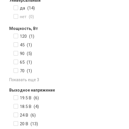
Универсальный
да (
14
)
нет (
0
)
Мощность, Вт
120 (
1
)
45 (
1
)
90 (
5
)
65 (
1
)
70 (
1
)
Показать еще 3
Выходное напряжение
19.5 В (
6
)
18.5 В (
4
)
24 В (
6
)
20 В (
13
)