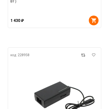
Вт )
1 430 ₽
код: 228958