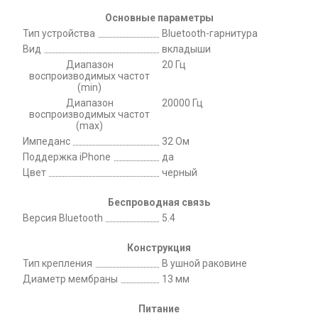
Основные параметры
Тип устройства
Bluetooth-гарнитура
Вид
вкладыши
Диапазон
20 Гц
воспроизводимых частот
(min)
Диапазон
20000 Гц
воспроизводимых частот
(max)
Импеданс
32 Ом
Поддержка iPhone
да
Цвет
черный
Беспроводная связь
Версия Bluetooth
5.4
Конструкция
Тип крепления
В ушной раковине
Диаметр мембраны
13 мм
Питание