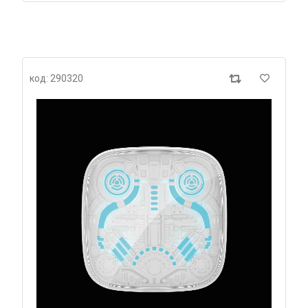
код: 290320