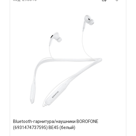
Bluetooth-гарнитура/наушники BOROFONE
(6931474737595) BE45 (белый)