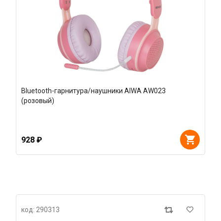
Bluetooth-гарнитура/наушники AIWA AW023
(розовый)
928 ₽
код: 290313