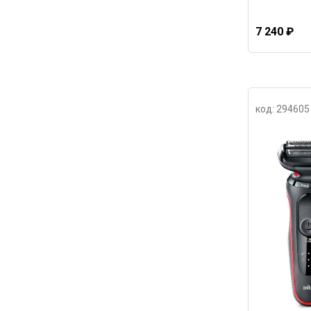
7 240 ₽
код: 294605