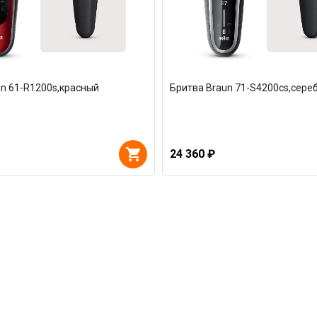
un 61-R1200s,красный
Бритва Braun 71-S4200cs,сере
24 360 ₽