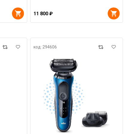
11 800 ₽
код: 294606