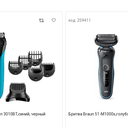
код: 259411
n 3010BT,синий, черный
Бритва Braun 51-M1000s,голуб