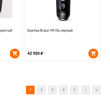
бристый
Бритва Braun 9410s,черный
42 920 ₽
1
2
3
4
5