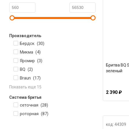
Производитель
Бердск (
30
)
Микма (
4
)
Яромир (
3
)
Бритва BQ S
BQ (
2
)
зеленый
Braun (
17
)
Показать еще 15
2 390 ₽
Система бритья
сеточная (
28
)
роторная (
87
)
код: 44309