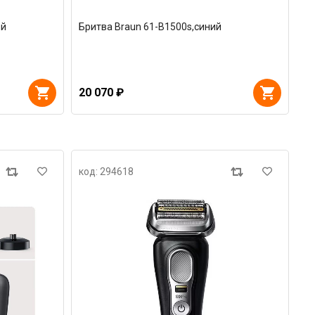
ый
Бритва Braun 61-B1500s,синий
20 070 ₽
код: 294618