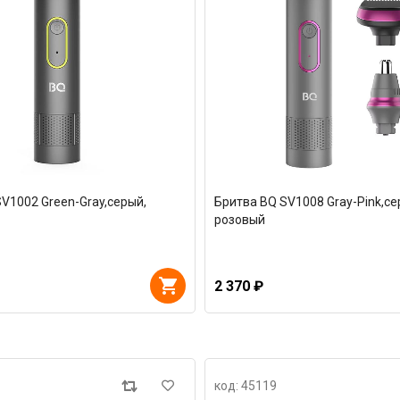
V1002 Green-Gray,серый,
Бритва BQ SV1008 Gray-Pink,се
розовый
2 370 ₽
код: 45119