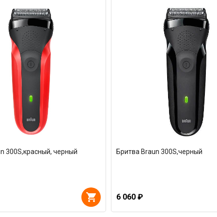
n 300S,красный, черный
Бритва Braun 300S,черный
6 060 ₽