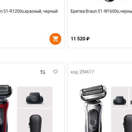
n 51-R1200s,красный, черный
Бритва Braun 51-W1600s,черн
11 520 ₽
код: 294617