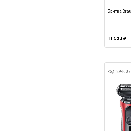
Бритва Brau
11 520 ₽
код: 294607