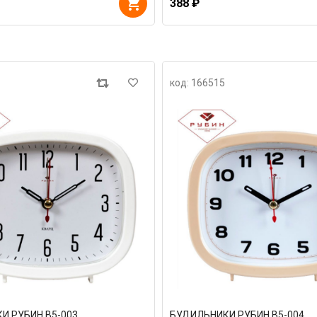
388 ₽
код: 166515
И РУБИН В5-003
БУДИЛЬНИКИ РУБИН В5-004