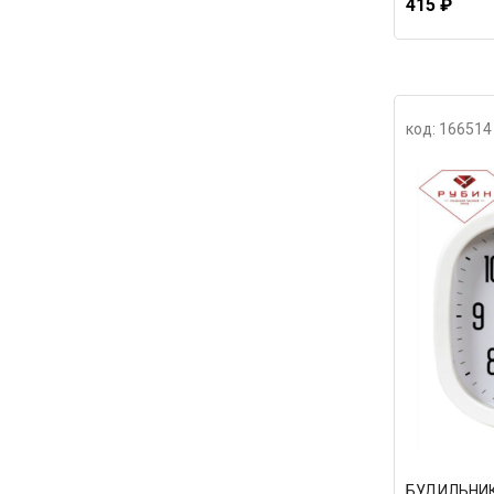
415 ₽
код: 166514
БУДИЛЬНИК