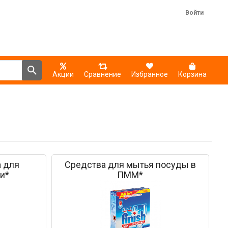
Войти
Акции
Сравнение
Избранное
Корзина
 для
Средства для мытья посуды в
и*
ПММ*