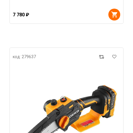
7 780 ₽
код: 279637