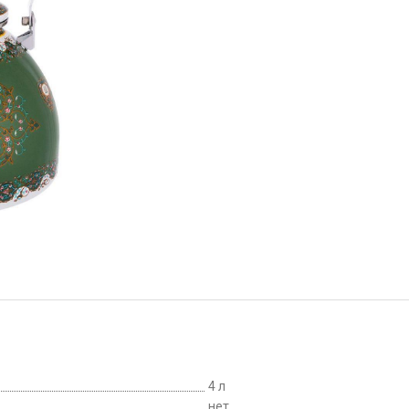
4 л
нет