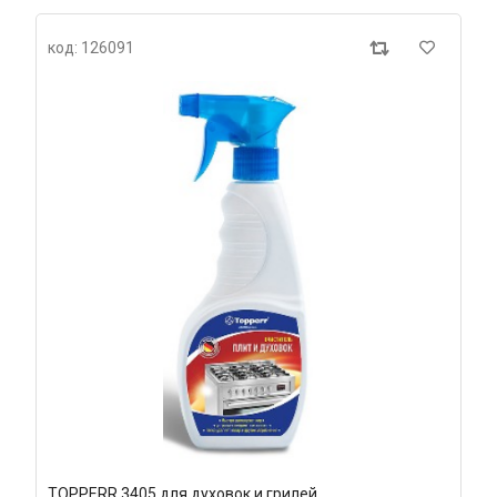
код: 126091
TOPPERR 3405 для духовок и грилей