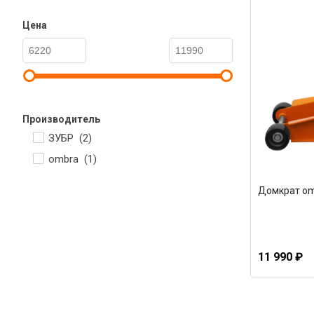
Цена
Производитель
ЗУБР (
2
)
ombra (
1
)
Домкрат om
11 990 ₽