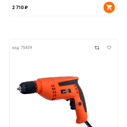
2 710 ₽
код: 75459