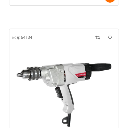
код: 64134