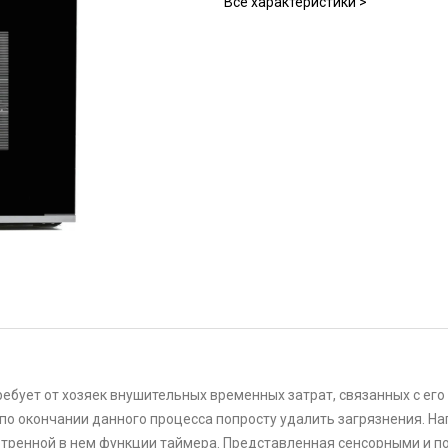
Все характеристики >
ебует от хозяек внушительных временных затрат, связанных с ег
по окончании данного процесса попросту удалить загрязнения. На
отренной в нем функции таймера. Представленная сенсорными и 