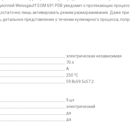
исплей Weissgauff EOM 691 PDB уведомит о протекающих процесс
достаточно лишь активировать режим размораживания. Даже при 
ь детальное представление о течении кулинарного процесса, поп
электрическая независимая
70 л
A
250 °C
59.8x59.5x57.2
9 шт
электрический
да
да