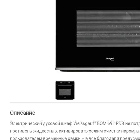
Описание
Электрический духовой шкаф Weissgauff EOM 691 PDB не потр
противень жидкостью, активировать режим очистки паром, а 
пользователем временные рамки – а все благодаря предусм