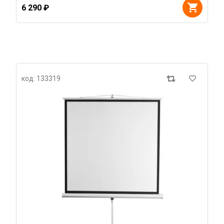
6 290 ₽
код: 133319