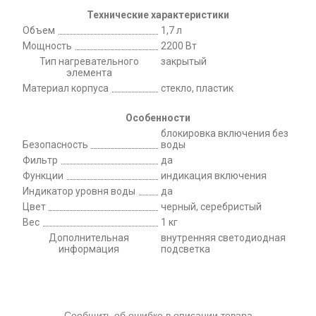
Технические характеристики
Объем
1,7 л
Мощность
2200 Вт
Тип нагревательного
закрытый
элемента
Материал корпуса
стекло, пластик
Особенности
блокировка включения без
Безопасность
воды
Фильтр
да
Функции
индикация включения
Индикатор уровня воды
да
Цвет
черный, серебристый
Вес
1 кг
Дополнительная
внутренняя светодиодная
информация
подсветка
Сообщить об ошибке в описании товара