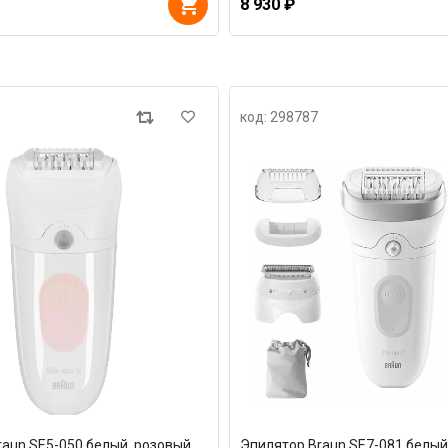
8 930 ₽
код: 298787
raun SE5-050 белый, розовый
Эпилятор Braun SE7-081 белый