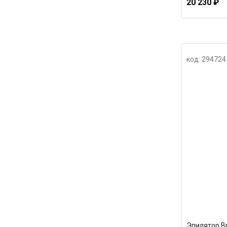
20 230 ₽
код: 294724
Эпилятор B