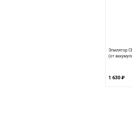
Эпилятор C
(от аккумул
1 630 ₽