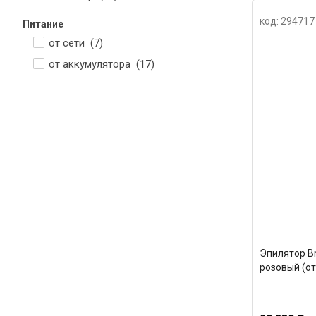
код: 294717
Питание
от сети (
7
)
от аккумулятора (
17
)
Эпилятор Br
розовый (от