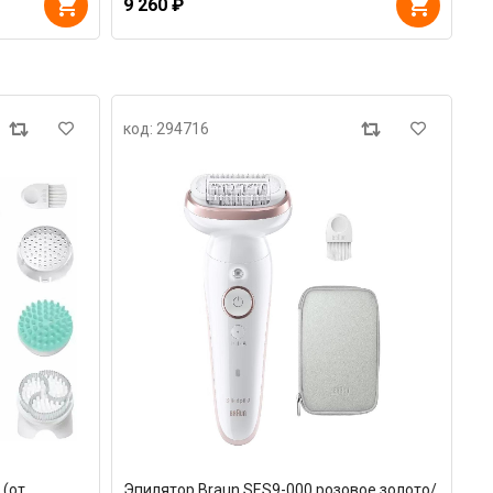
9 260 ₽
код: 294716
 (от
Эпилятор Braun SES9-000 розовое золото/