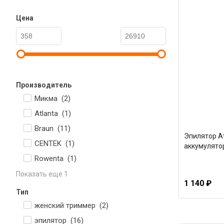
Цена
Производитель
Микма (
2
)
Atlanta (
1
)
Braun (
11
)
Эпилятор At
CENTEK (
1
)
аккумулято
Rowenta (
1
)
Показать еще 1
1 140 ₽
Тип
женский триммер (
2
)
эпилятор (
16
)