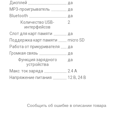
Дисплей
да
MP3-проигрыватель
да
Bluetooth
да
Количество USB-
2
интерфейсов
Слот для карт памяти
да
Поддержка карт памяти
micro SD
Работа от прикуривателя
да
Громкая связь
да
Функция зарядного
да
устройства
Макс. ток заряда
2.4 А
Напряжение питания
12 В, 24 В
Сообщить об ошибке в описании товара