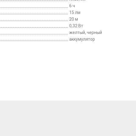
6 ч
15 лм
20 м
0,32 Вт
желтый, черный
аккумулятор