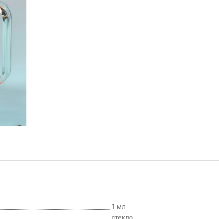
1 мл
стекло