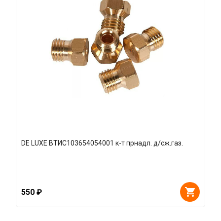
DE LUXE ВТИС103654054001 к-т прнадл. д/сж.газ.
550 ₽