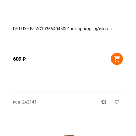
DE LUXE ВТИС103654045001 к-т прнадл. д/сж.газ.
609 ₽
код: 242141