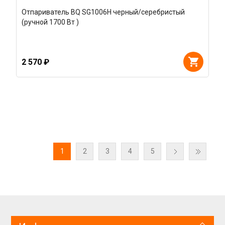
Отпариватель BQ SG1006H черный/серебристый
(ручной 1700 Вт )
2 570 ₽
1
2
3
4
5