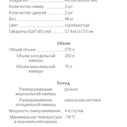
Хладагент
R600a (изобутан)
Количество камер
2 шт
Количество дверей
2 шт
Вес
48 кг
Цвет
серебристый
Габариты (ШxГxВ) (см)
57.4x61x153 см
Объем
Общий объем
270 л
Объем холодильной
200 л
камеры
Объем морозильной
70 л
камеры
Холод
Размораживание
ручное
морозильной камеры
Размораживание
капельная система
холодильной камеры
Мощность замораживания
4 кг/сутки
Минимальная температура
-18 °C
в морозильной камере