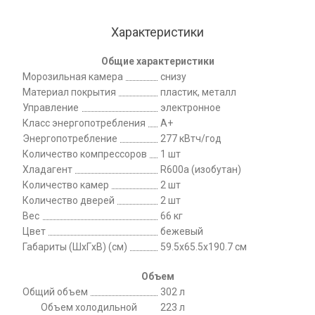
Характеристики
Общие характеристики
Морозильная камера
снизу
Материал покрытия
пластик, металл
Управление
электронное
Класс энергопотребления
A+
Энергопотребление
277 кВтч/год
Количество компрессоров
1 шт
Хладагент
R600a (изобутан)
Количество камер
2 шт
Количество дверей
2 шт
Вес
66 кг
Цвет
бежевый
Габариты (ШxГxВ) (см)
59.5x65.5x190.7 см
Объем
Общий объем
302 л
Объем холодильной
223 л