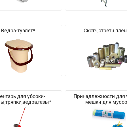
Ведра-туалет*
Скотч,стретч плен
ентарь для уборки-
Принадлежности для 
ы,тряпки,ведра,тазы*
мешки для мусор