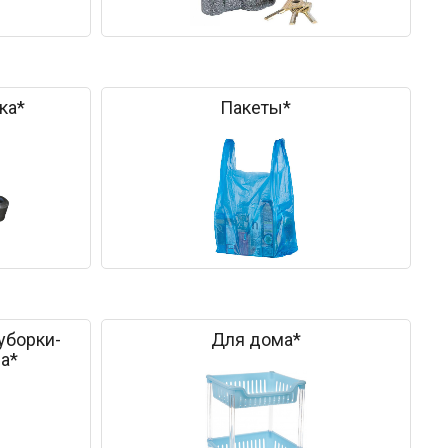
ка*
Пакеты*
уборки-
Для дома*
а*