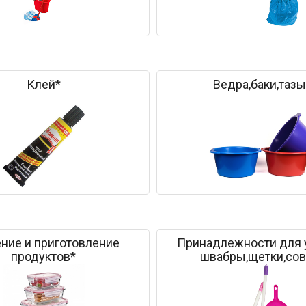
Клей*
Ведра,баки,тазы
ние и приготовление
Принадлежности для 
продуктов*
швабры,щетки,сов