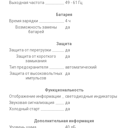
Выходная частота
49 - 61 Гц
Батарея
Время зарядки
4 ч
Возможность замены
да
батарей
Защита
Защита от перегрузки
да
Защита от короткого
да
замыкания
Тип предохранителя
автоматический
Защита от высоковольтных
да
импульсов
Функциональность
Отображение информации
светодиодные индикаторы
Звуковая сигнализация
да
Холодный старт
да
Дополнительная информация
Уровень шума
40 дБ