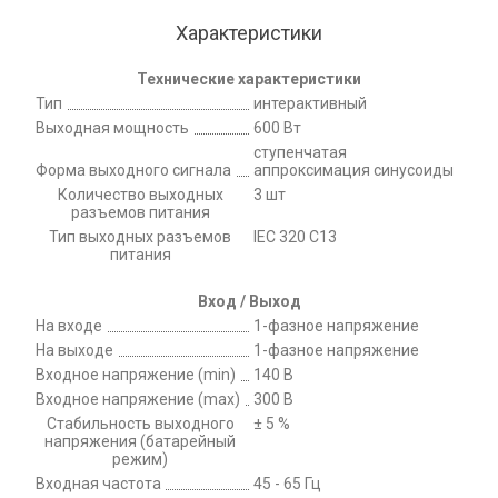
Характеристики
Технические характеристики
Тип
интерактивный
Выходная мощность
600 Вт
ступенчатая
Форма выходного сигнала
аппроксимация синусоиды
Количество выходных
3 шт
разъемов питания
Тип выходных разъемов
IEC 320 C13
питания
Вход / Выход
На входе
1-фазное напряжение
На выходе
1-фазное напряжение
Входное напряжение (min)
140 В
Входное напряжение (max)
300 В
Стабильность выходного
± 5 %
напряжения (батарейный
режим)
Входная частота
45 - 65 Гц