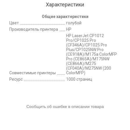
Характеристики
Общие характеристики
Цвет
голубой
Производитель принтера
HP
HP LaserJet CP1012
Pro/CP1025 Pro
(CF346A)/CP1025 Pro
Plus/CP1025NW Pro
(CE918A)/M175a ColorMFP
Pro (CE865A)/M175NW
(CE866A)/M275
(CF040A)/M275NW (200
Совместимые принтеры
ColorMFP)
Ресурс
1000 страниц
Сообщить об ошибке в описании товара