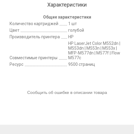
Характеристики
Общие характеристики
Количество картриджей
1 шт
Цвет
голубой
Производитель принтера
HP
HP LaserJet Color M552dn |
M553dn | M553n | M553x |
MFP-M577dn | M577f | Flow
Совместимые принтеры
M577c
Ресурс
9500 страниц
Сообщить об ошибке в описании товара