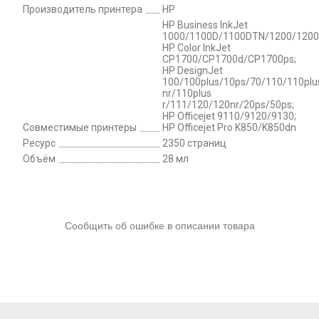
Производитель принтера
HP
HP Business InkJet
1000/1100D/1100DTN/1200/1200d
HP Color InkJet
CP1700/CP1700d/CP1700ps;
HP DesignJet
100/100plus/10ps/70/110/110plu
nr/110plus
r/111/120/120nr/20ps/50ps;
HP Officejet 9110/9120/9130;
Совместимые принтеры
HP Officejet Pro K850/K850dn
Ресурс
2350 страниц
Объём
28 мл
Сообщить об ошибке в описании товара