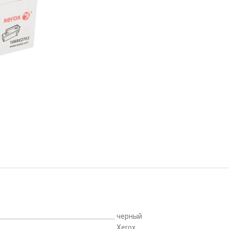
черный
Xerox