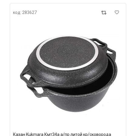
код: 283627
Казан Kukmara Кмт34а а/пр литой кр/сковорода