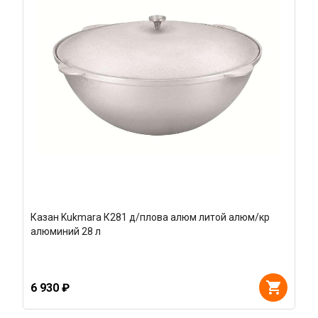
Казан Kukmara К281 д/плова алюм литой алюм/кр
алюминий 28 л
6 930 ₽