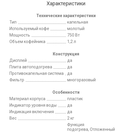
Характеристики
Технические характеристики
Тип
капельная
Используемый кофе
молотый
Мощность
750 Вт
Объем кофейника
1,2 л
Конструкция
Дисплей
да
Плита автоподогрева
да
Противокапельная система
да
Фильтр
многоразовый
Особенности
Материал корпуса
пластик
Индикатор уровня воды
да
Индикация включения
да
Вес
2 кг
Функция
подогрева, Отложенный