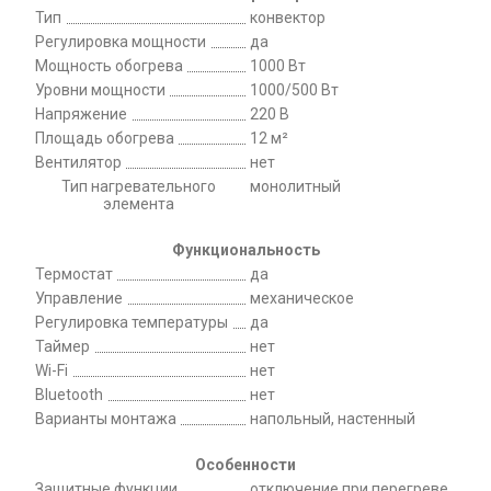
Тип
конвектор
Регулировка мощности
да
Мощность обогрева
1000 Вт
Уровни мощности
1000/500 Вт
Напряжение
220 B
Площадь обогрева
12 м²
Вентилятор
нет
Тип нагревательного
монолитный
элемента
Функциональность
Термостат
да
Управление
механическое
Регулировка температуры
да
Таймер
нет
Wi-Fi
нет
Bluetooth
нет
Варианты монтажа
напольный, настенный
Особенности
Защитные функции
отключение при перегреве