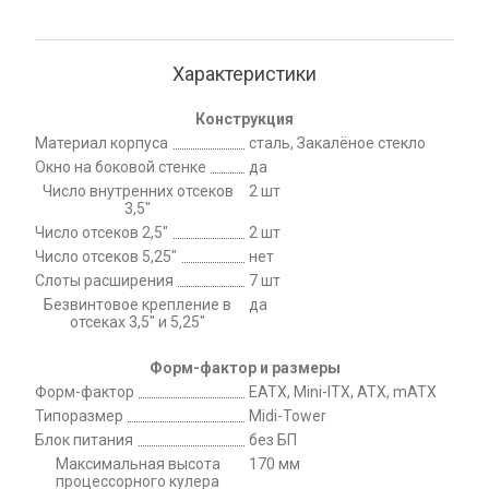
Характеристики
Конструкция
Материал корпуса
сталь, Закалёное стекло
Окно на боковой стенке
да
Число внутренних отсеков
2 шт
3,5"
Число отсеков 2,5"
2 шт
Число отсеков 5,25"
нет
Слоты расширения
7 шт
Безвинтовое крепление в
да
отсеках 3,5" и 5,25"
Форм-фактор и размеры
Форм-фактор
EATX, Mini-ITX, ATX, mATX
Типоразмер
Midi-Tower
Блок питания
без БП
Максимальная высота
170 мм
процессорного кулера