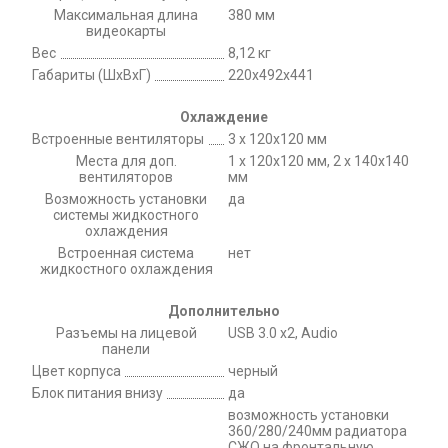
Максимальная длина
380 мм
видеокарты
Вес
8,12 кг
Габариты (ШхВхГ)
220х492х441
Охлаждение
Встроенные вентиляторы
3 x 120x120 мм
Места для доп.
1 x 120x120 мм, 2 x 140x140
вентиляторов
мм
Возможность установки
да
системы жидкостного
охлаждения
Встроенная система
нет
жидкостного охлаждения
Дополнительно
Разъемы на лицевой
USB 3.0 x2, Audio
панели
Цвет корпуса
черный
Блок питания внизу
да
возможность установки
360/280/240мм радиатора
СЖО на фронтальную