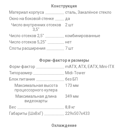
Конструкция
Материал корпуса
сталь, Закалёное стекло
Окно на боковой стенке
да
Число внутренних отсеков
2 шт
3,5"
Число отсеков 2,5"
комбинированные
Число отсеков 5,25"
нет
Слоты расширения
7 шт
Форм-фактор и размеры
Форм-фактор
mATX, ATX, EATX, Mini-ITX
Типоразмер
Midi-Tower
Блок питания
без БП
Максимальная высота
173 мм
процессорного кулера
Максимальная длина
349 мм
видеокарты
Вес
8,8 кг
Габариты (ШхВхГ)
229x507x433
Охлаждение