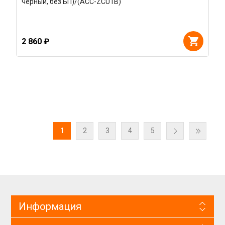
черный, без БП)/(ACC-ZCU1B)
2 860 ₽
1
2
3
4
5
Информация