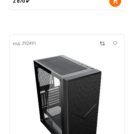
2 870 ₽
код: 292491