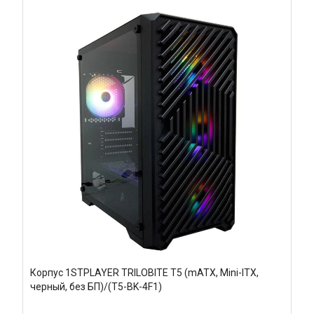
Корпус 1STPLAYER TRILOBITE T5 (mATX, Mini-ITX,
черный, без БП)/(T5-BK-4F1)