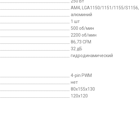
250 Вт
AM4, LGA1150/1151/1155/S1156, 
алюминий
1 шт
500 об/мин
2200 об/мин
86,73 CFM
32 дБ
гидродинамический
4-pin PWM
нет
80x155x130
120x120