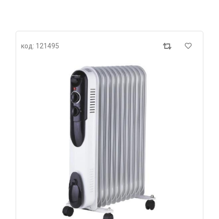
код: 121495