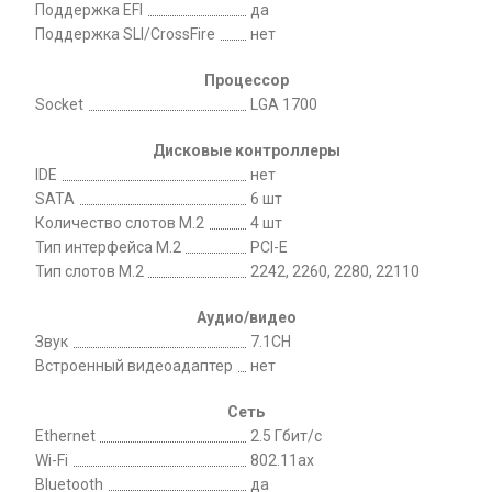
Поддержка EFI
да
Поддержка SLI/CrossFire
нет
Процессор
Socket
LGA 1700
Дисковые контроллеры
IDE
нет
SATA
6 шт
Количество слотов M.2
4 шт
Тип интерфейса M.2
PCI-E
Тип слотов M.2
2242, 2260, 2280, 22110
Аудио/видео
Звук
7.1CH
Встроенный видеоадаптер
нет
Сеть
Ethernet
2.5 Гбит/с
Wi-Fi
802.11ax
Bluetooth
да