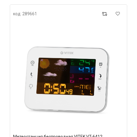
код: 289661
Метеостанция беспроводная VITEK VT-6412