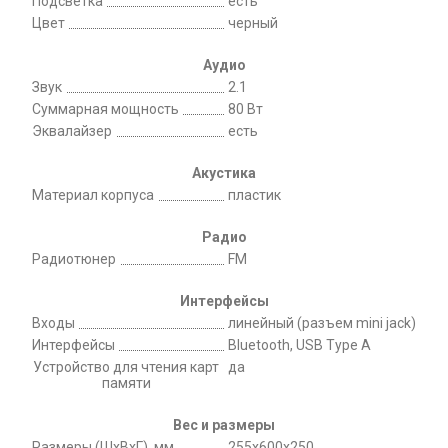
Подсветка
есть
Цвет
черный
Аудио
Звук
2.1
Суммарная мощность
80 Вт
Эквалайзер
есть
Акустика
Материал корпуса
пластик
Радио
Радиотюнер
FM
Интерфейсы
Входы
линейный (разъем mini jack)
Интерфейсы
Bluetooth, USB Type A
Устройство для чтения карт
да
памяти
Вес и размеры
Размеры (ШxВxГ), мм
255х600х250