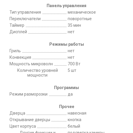
Панель управления
Тип управления
механическое
Переключатели
поворотные
Таймер
35 мин
Дисплей
нет
Режимы работы
Гриль
нет
Конвекция
нет
Мощность микроволн
700 Вт
Количество уровней
5 шт
мощности
Программы
Режим разморозки
да
Прочее
Дверца
навесная
Открывание дверцы
кнопка
Цвет корпуса
белый
Другие функции и
подсветка камеры