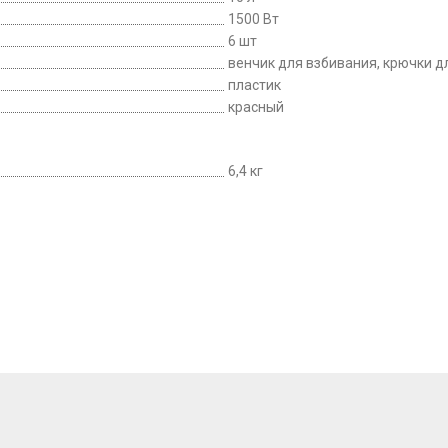
1500 Вт
6 шт
венчик для взбивания, крючки 
пластик
красный
6,4 кг