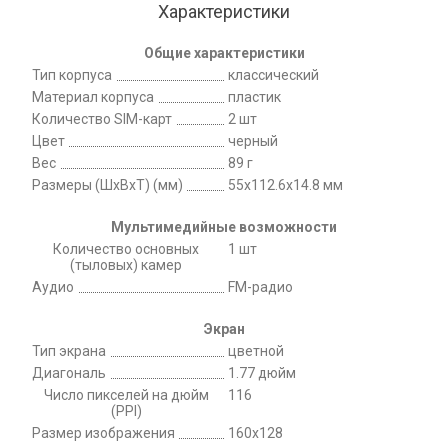
Характеристики
Общие характеристики
Тип корпуса
классический
Материал корпуса
пластик
Количество SIM-карт
2 шт
Цвет
черный
Вес
89 г
Размеры (ШxВxТ) (мм)
55x112.6x14.8 мм
Мультимедийные возможности
Количество основных
1 шт
(тыловых) камер
Аудио
FM-радио
Экран
Тип экрана
цветной
Диагональ
1.77 дюйм
Число пикселей на дюйм
116
(PPI)
Размер изображения
160x128