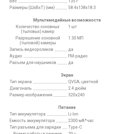
Вес
135 г
Размеры (ШxВxТ) (мм)
58.4x138x18.3
Мультимедийные возможности
Количество основных
1 шт
(тыловых) камер
Разрешение основной
1.30 МП
(тыловой) камеры
Запись видеороликов
да
Аудио
FM-радио
Разъем для наушников
да
Экран
Тип экрана
QVGA, цветной
Диагональ
2.4 дюйм
Размер изображения
320x240
Питание
Тип аккумулятора
Li-Ion
Емкость аккумулятора
2300 мА*час
Тип разъема для зарядки
Type-C
Время работы в режиме
20 ч