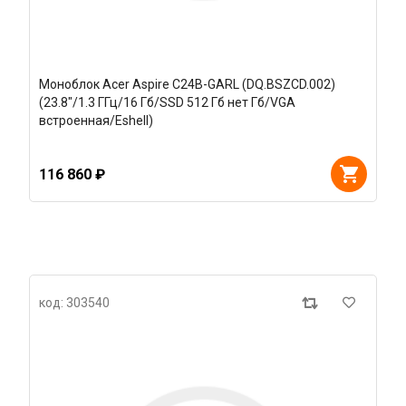
Моноблок Acer Aspire C24B-GARL (DQ.BSZCD.002)
(23.8"/1.3 ГГц/16 Гб/SSD 512 Гб нет Гб/VGA
встроенная/Eshell)
116 860 ₽
код: 303540