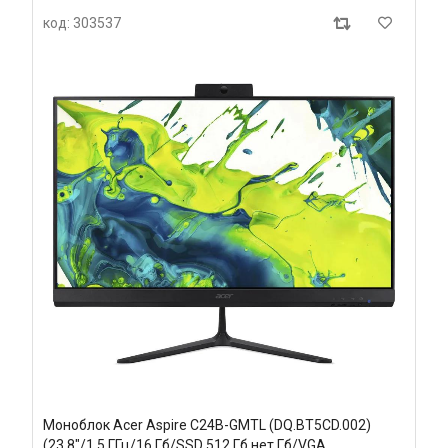
код: 303537
Моноблок Acer Aspire C24B-GMTL (DQ.BT5CD.002)
(23.8"/1.5 ГГц/16 Гб/SSD 512 Гб нет Гб/VGA