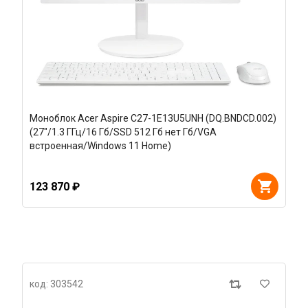
Моноблок Acer Aspire C27-1E13U5UNH (DQ.BNDCD.002)
(27"/1.3 ГГц/16 Гб/SSD 512 Гб нет Гб/VGA
встроенная/Windows 11 Home)
123 870 ₽
код: 303542