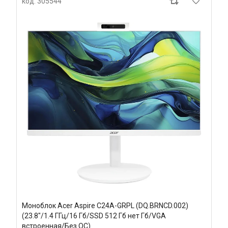
код: 305544
Моноблок Acer Aspire C24A-GRPL (DQ.BRNCD.002)
(23.8"/1.4 ГГц/16 Гб/SSD 512 Гб нет Гб/VGA
встроенная/Без ОС)