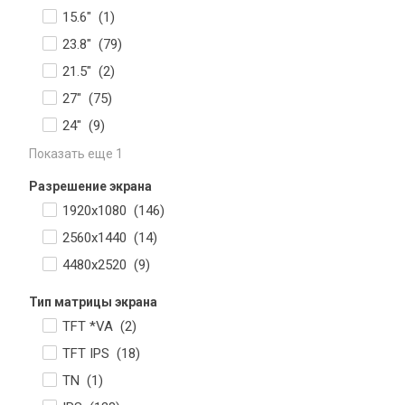
15.6" (
1
)
23.8" (
79
)
21.5" (
2
)
27" (
75
)
24" (
9
)
Показать еще 1
Разрешение экрана
1920x1080 (
146
)
2560x1440 (
14
)
4480х2520 (
9
)
Тип матрицы экрана
TFT *VA (
2
)
TFT IPS (
18
)
TN (
1
)