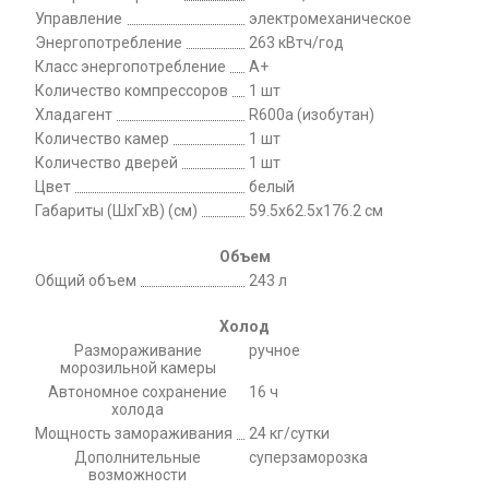
Управление
электромеханическое
Энергопотребление
263 кВтч/год
Класс энергопотребление
A+
Количество компрессоров
1 шт
Хладагент
R600a (изобутан)
Количество камер
1 шт
Количество дверей
1 шт
Цвет
белый
Габариты (ШxГxВ) (см)
59.5x62.5x176.2 см
Объем
Общий объем
243 л
Холод
Размораживание
ручное
морозильной камеры
Автономное сохранение
16 ч
холода
Мощность замораживания
24 кг/сутки
Дополнительные
суперзаморозка
возможности