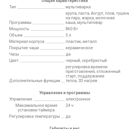
Общие характеристики
Тип
мультиварка
крупа, паста, йогурт, плов, туше
на пару, жарка, молочная
Программы
каша, мультиповар
Мощность
860 Вт
Объем
5 л
Материал корпуса
пластик, металл
Покрытие чаши
керамическое
Часы
да
Цвет
черный, серебристый
регулировка времени
приготовления, отложенный
старт, поддержание
Дополнительные функции
тепла, 3D нагрев
Управление и программы
Управление
электронное
Максимальное время
24 ч
установки таймера
Регулировка температуры
да
Габариты и вес